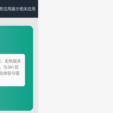
息
应用展示
相关应用
版、彩色版多
与3K+优
化体验与强