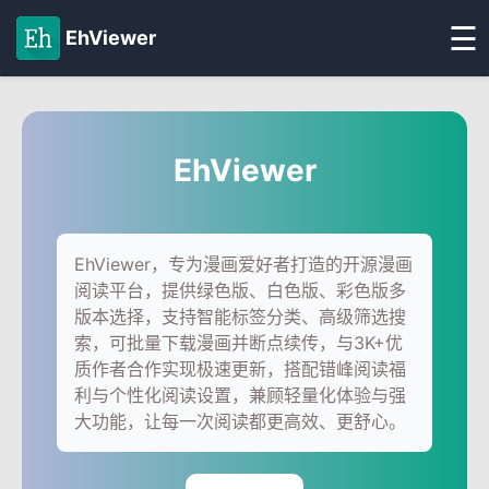
☰
EhViewer
EhViewer
EhViewer，专为漫画爱好者打造的开源漫画
阅读平台，提供绿色版、白色版、彩色版多
版本选择，支持智能标签分类、高级筛选搜
索，可批量下载漫画并断点续传，与3K+优
质作者合作实现极速更新，搭配错峰阅读福
利与个性化阅读设置，兼顾轻量化体验与强
大功能，让每一次阅读都更高效、更舒心。