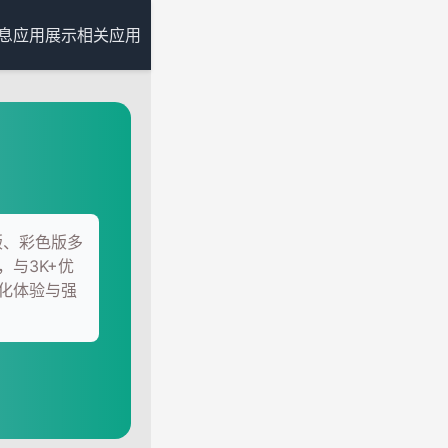
息
应用展示
相关应用
版、彩色版多
与3K+优
化体验与强