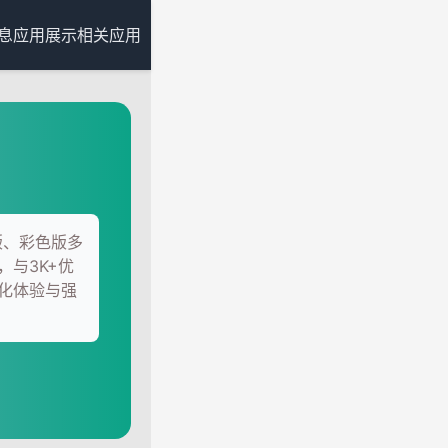
息
应用展示
相关应用
版、彩色版多
与3K+优
化体验与强