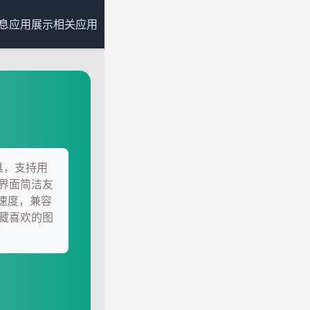
息
应用展示
相关应用
工具，支持用
界面简洁友
载速度，兼容
藏喜欢的图