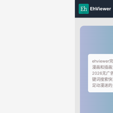
EhViewer
ehvie
漫画和插画
2026无
键词搜索快
足动漫迷的