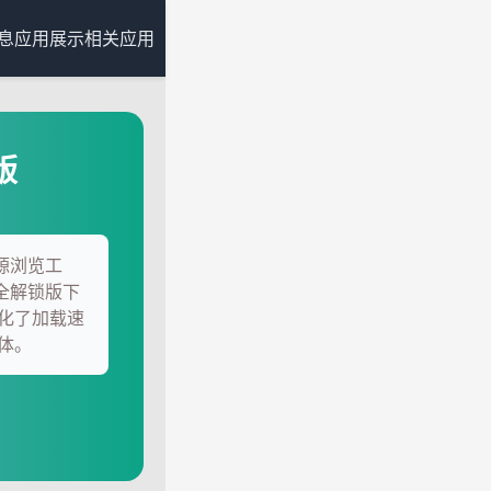
息
应用展示
相关应用
版
资源浏览工
源全解锁版下
化了加载速
体。