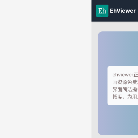
EhViewer
ehvie
画资源免费
界面简洁操
畅度，为用