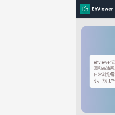
EhViewer
ehvie
源和高清画
日常浏览需
小，为用户