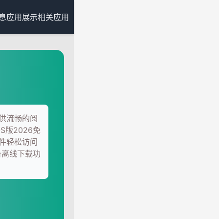
息
应用展示
相关应用
提供流畅的阅
S版2026免
件轻松访问
具备离线下载功