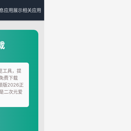
息
应用展示
相关应用
载
浏览工具，提
免费下载
版2026正
是二次元爱